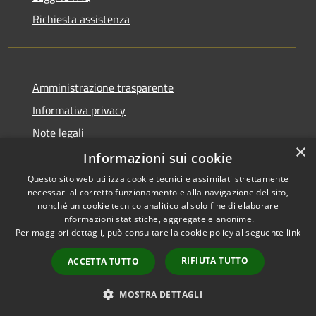
Richiesta assistenza
Amministrazione trasparente
Informativa privacy
Note legali
×
Dichiarazione di accessibilità
Informazioni sui cookie
Questo sito web utilizza cookie tecnici e assimilati strettamente
necessari al corretto funzionamento e alla navigazione del sito,
nonché un cookie tecnico analitico al solo fine di elaborare
informazioni statistiche, aggregate e anonime.
RSS
Copyright © 2026 • Comune di
Per maggiori dettagli, può consultare la cookie policy al seguente
link
Accessibilità
Gaggi • Powered by
Privacy
Municipium
Accesso
•
RIFIUTA TUTTO
ACCETTA TUTTO
Cookie
redazione
Mappa del sito
MOSTRA DETTAGLI