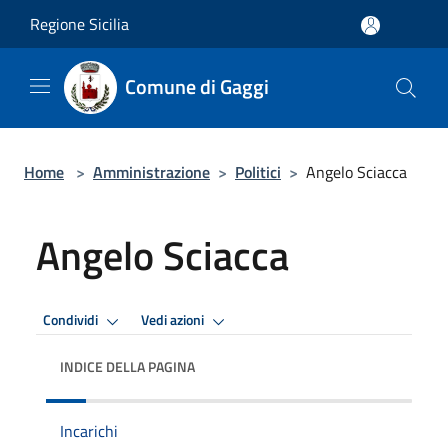
Salta al contenuto principale
Regione Sicilia
Comune di Gaggi
Home
>
Amministrazione
>
Politici
>
Angelo Sciacca
Angelo Sciacca
Condividi
Vedi azioni
INDICE DELLA PAGINA
Incarichi