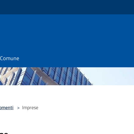
il Comune
omenti
>
Imprese