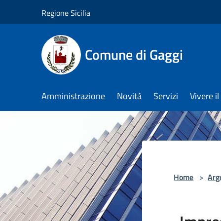
Salta al contenuto principale
Regione Sicilia
Comune di Gaggi
Amministrazione
Novità
Servizi
Vivere 
Home
>
Arg