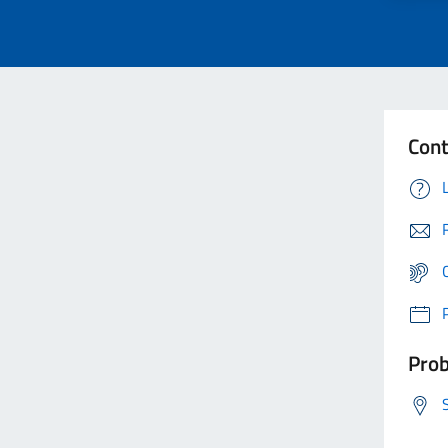
Cont
Prob