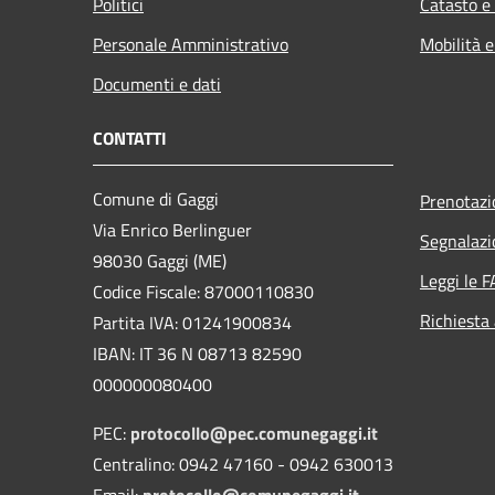
Politici
Catasto e
Personale Amministrativo
Mobilità e
Documenti e dati
CONTATTI
Comune di Gaggi
Prenotaz
Via Enrico Berlinguer
Segnalazi
98030 Gaggi (ME)
Leggi le 
Codice Fiscale: 87000110830
Richiesta
Partita IVA: 01241900834
IBAN: IT 36 N 08713 82590
000000080400
PEC:
protocollo@pec.comunegaggi.it
Centralino: 0942 47160 - 0942 630013
Email:
protocollo@comunegaggi.it