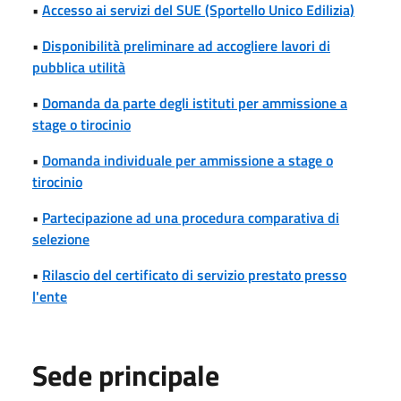
•
Accesso ai servizi del SUE (Sportello Unico Edilizia)
•
Disponibilità preliminare ad accogliere lavori di
pubblica utilità
•
Domanda da parte degli istituti per ammissione a
stage o tirocinio
•
Domanda individuale per ammissione a stage o
tirocinio
•
Partecipazione ad una procedura comparativa di
selezione
•
Rilascio del certificato di servizio prestato presso
l'ente
Sede principale