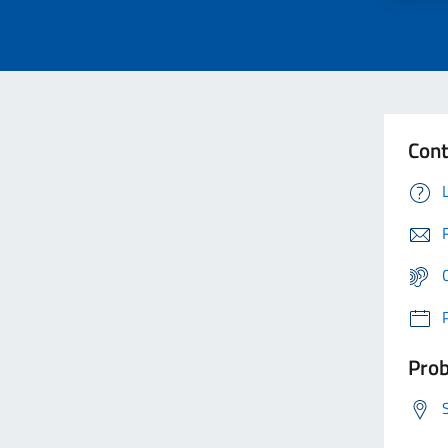
Cont
Prob