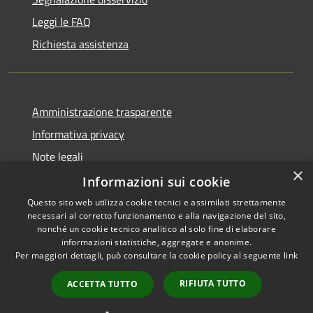
Leggi le FAQ
Richiesta assistenza
Amministrazione trasparente
Informativa privacy
Note legali
×
Dichiarazione di accessibilità
Informazioni sui cookie
Questo sito web utilizza cookie tecnici e assimilati strettamente
necessari al corretto funzionamento e alla navigazione del sito,
nonché un cookie tecnico analitico al solo fine di elaborare
informazioni statistiche, aggregate e anonime.
RSS
Copyright © 2026 • Comune di
Per maggiori dettagli, può consultare la cookie policy al seguente
link
Accessibilità
Gaggi • Powered by
Privacy
Municipium
Accesso
•
RIFIUTA TUTTO
ACCETTA TUTTO
Cookie
redazione