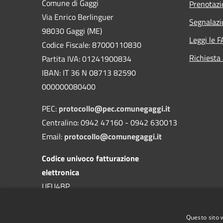
Comune di Gaggi
Prenotaz
Via Enrico Berlinguer
Segnalazi
98030 Gaggi (ME)
Leggi le 
Codice Fiscale: 87000110830
Richiesta
Partita IVA: 01241900834
IBAN: IT 36 N 08713 82590
000000080400
PEC:
protocollo@pec.comunegaggi.it
Centralino: 0942 47160 - 0942 630013
Email:
protocollo@comunegaggi.it
Codice univoco fatturazione
elettronica
UFU4BP
Codice IPA
Questo sito 