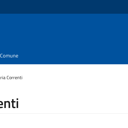
il Comune
ria Correnti
enti