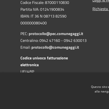
Codice Fiscale: 87000110830
Richiesta
Partita IVA: 01241900834
IBAN: IT 36 N 08713 82590
000000080400
PEC:
protocollo@pec.comunegaggi.it
Centralino: 0942 47160 - 0942 630013
Email:
protocollo@comunegaggi.it
Codice univoco fatturazione
elettronica
UFU4BP
Codice IPA
Questo sito 
c_d844
alla navig