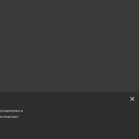
×
nzionamento e
nformazioni