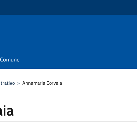
il Comune
trativo
>
Annamaria Corvaia
ia