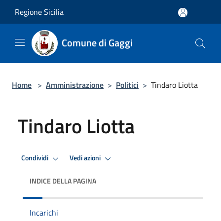
Salta al contenuto principale
Regione Sicilia
Comune di Gaggi
Home
>
Amministrazione
>
Politici
>
Tindaro Liotta
Tindaro Liotta
Condividi
Vedi azioni
INDICE DELLA PAGINA
Incarichi