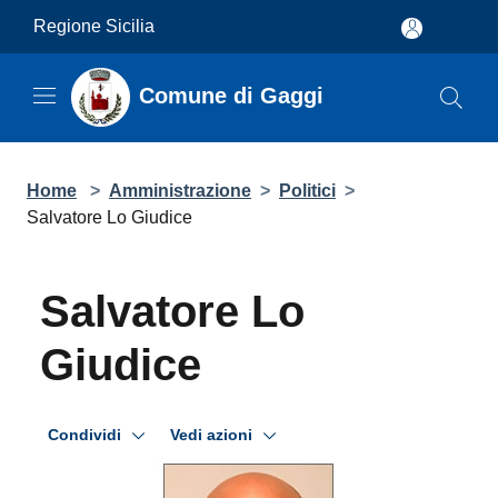
Salta al contenuto principale
Regione Sicilia
Comune di Gaggi
Home
>
Amministrazione
>
Politici
>
Salvatore Lo Giudice
Salvatore Lo Giudice
Condividi
Vedi azioni