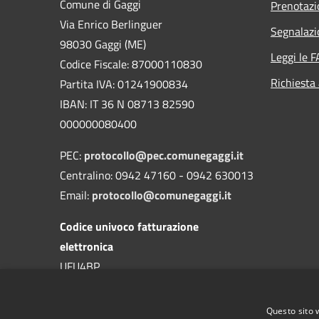
Comune di Gaggi
Prenotaz
Via Enrico Berlinguer
Segnalazi
98030 Gaggi (ME)
Leggi le 
Codice Fiscale: 87000110830
Richiesta
Partita IVA: 01241900834
IBAN: IT 36 N 08713 82590
000000080400
PEC:
protocollo@pec.comunegaggi.it
Centralino: 0942 47160 - 0942 630013
Email:
protocollo@comunegaggi.it
Codice univoco fatturazione
elettronica
UFU4BP
Codice IPA
Questo sito 