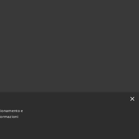
×
nzionamento e
nformazioni