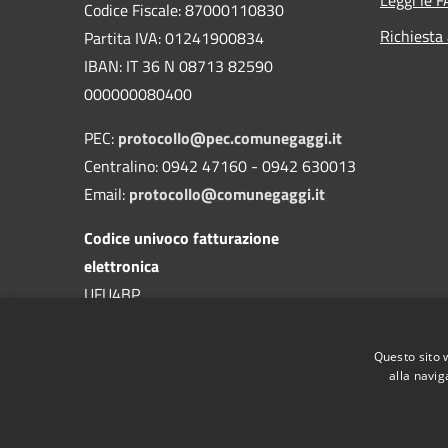
Codice Fiscale: 87000110830
Richiesta
Partita IVA: 01241900834
IBAN: IT 36 N 08713 82590
000000080400
PEC:
protocollo@pec.comunegaggi.it
Centralino: 0942 47160 - 0942 630013
Email:
protocollo@comunegaggi.it
Codice univoco fatturazione
elettronica
UFU4BP
Codice IPA
Questo sito 
c_d844
alla navig